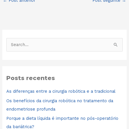
←
Post anterior
Post seguinte
→
P
e
s
q
Posts recentes
u
i
As diferenças entre a cirurgia robótica e a tradicional
s
Os benefícios da cirurgia robótica no tratamento da
a
endometriose profunda
r
Porque a dieta líquida é importante no pós-operatório
p
da bariátrica?